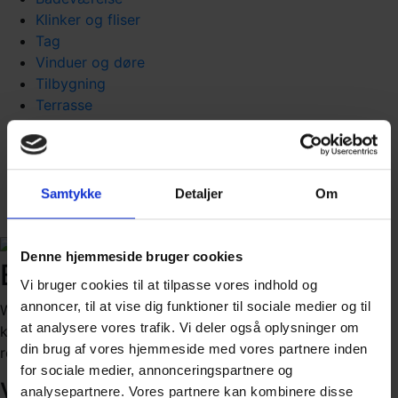
Klinker og fliser
Tag
Vinduer og døre
Tilbygning
Terrasse
Isolering
Unikke løsninger
Nybyg
Byggerådgivning
Samtykke
Detaljer
Om
Byggeproces
Denne hjemmeside bruger cookies
Byggeri til private
Vi bruger cookies til at tilpasse vores indhold og
annoncer, til at vise dig funktioner til sociale medier og til
Wils A/S har 20-30 fagfolk ansat til at gøre vores private
at analysere vores trafik. Vi deler også oplysninger om
kunders byggedrømme til virkelighed – i Silkeborg og
din brug af vores hjemmeside med vores partnere inden
resten af Midtjylland.
for sociale medier, annonceringspartnere og
Vi sender en faktura
analysepartnere. Vores partnere kan kombinere disse