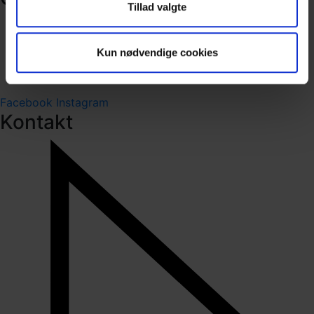
Tillad valgte
Om Wils A/S
Referencer
Kun nødvendige cookies
Job hos Wils A/S
Socialt ansvar - CSR
Facebook
Instagram
Kontakt