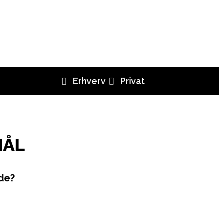
Erhverv
Privat
MÅL
nde?