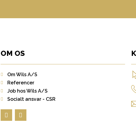
OM OS
Om Wils A/S
Referencer
Job hos Wils A/S
Socialt ansvar - CSR