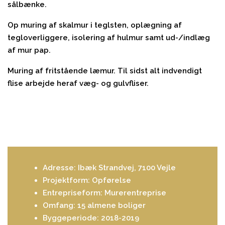
sålbænke.
Op muring af skalmur i teglsten, oplægning af
tegloverliggere, isolering af hulmur samt ud-/indlæg
af mur pap.
Muring af fritstående læmur. Til sidst alt indvendigt
flise arbejde heraf væg- og gulvfliser.
Adresse: Ibæk Strandvej, 7100 Vejle
Projektform: Opførelse
Entrepriseform: Murerentreprise
Omfang: 15 almene boliger
Byggeperiode: 2018-2019