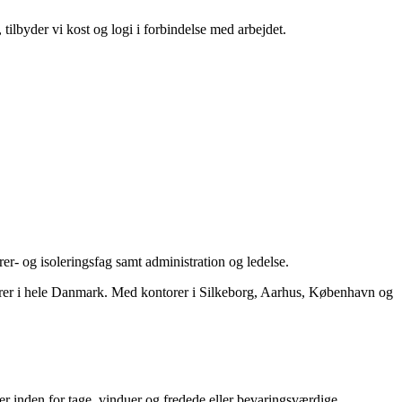
 tilbyder vi kost og logi i forbindelse med arbejdet.
er- og isoleringsfag samt administration og ledelse.
herrer i hele Danmark. Med kontorer i Silkeborg, Aarhus, København og
r inden for tage, vinduer og fredede eller bevaringsværdige