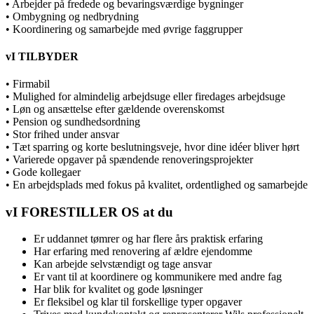
• Arbejder på fredede og bevaringsværdige bygninger
• Ombygning og nedbrydning
• Koordinering og samarbejde med øvrige faggrupper
vI TILBYDER
• Firmabil
• Mulighed for almindelig arbejdsuge eller firedages arbejdsuge
• Løn og ansættelse efter gældende overenskomst
• Pension og sundhedsordning
• Stor frihed under ansvar
• Tæt sparring og korte beslutningsveje, hvor dine idéer bliver hørt
• Varierede opgaver på spændende renoveringsprojekter
• Gode kollegaer
• En arbejdsplads med fokus på kvalitet, ordentlighed og samarbejde
vI FORESTILLER OS at du
Er uddannet tømrer og har flere års praktisk erfaring
Har erfaring med renovering af ældre ejendomme
Kan arbejde selvstændigt og tage ansvar
Er vant til at koordinere og kommunikere med andre fag
Har blik for kvalitet og gode løsninger
Er fleksibel og klar til forskellige typer opgaver