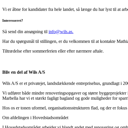
Vi er åbne for kandidater fra hele landet, så længe du har lyst til at 
Interesseret?
Så send din ansøgning til
info@wils.as.
Har du spørgsmål til stillingen, er du velkommen til at kontakte Mat
Tiltrædelse efter sommerferien eller efter nærmere aftale.
Bliv en del af Wils A/S
Wils A/S er et privatejet, landsdækkende entreprisehus, grundlagt i 20
Vi udfører både mindre renoveringsopgaver og større byggeprojekter i
Marbella har vi et stærkt fagligt bagland og gode muligheder for spar
Hos os er tonen uformel, organisationsstrukturen flad, og der er fokus
Om afdelingen i Hovedstadsområdet
I Hovedstadsområdet arbejder vi blandt andet med renovering og ombyg