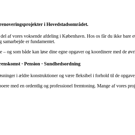
 renoveringsprojekter i Hovedstadsområdet.
tig del af vores voksende afdeling i København. Hos os får du ikke bare 
 og samarbejde er fundamentet.
e – og som både kan løse dine egne opgaver og koordinere med de øvrig
verenskomst · Pension · Sundhedsordning
inger i ældre konstruktioner og være fleksibel i forhold til de opgaver
oere med en ordentlig og professionel fremtoning. Mange af vores proje