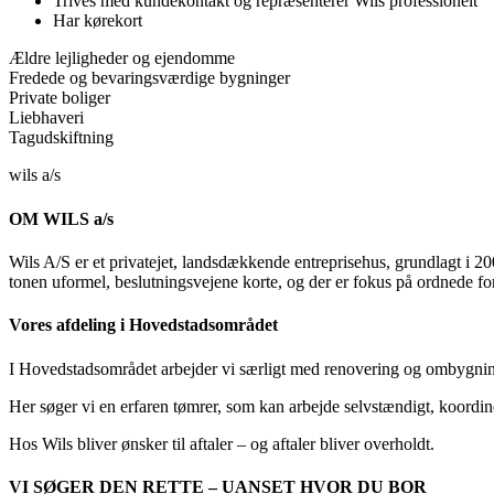
Trives med kundekontakt og repræsenterer Wils professionelt
Har kørekort
Ældre lejligheder og ejendomme
Fredede og bevaringsværdige bygninger
Private boliger
Liebhaveri
Tagudskiftning
wils a/s
OM WILS a/s
Wils A/S er et privatejet, landsdækkende entreprisehus, grundlagt i 
tonen uformel, beslutningsvejene korte, og der er fokus på ordnede forh
Vores afdeling i Hovedstadsområdet
I Hovedstadsområdet arbejder vi særligt med renovering og ombygning 
Her søger vi en erfaren tømrer, som kan arbejde selvstændigt, koordin
Hos Wils bliver ønsker til aftaler – og aftaler bliver overholdt.
VI SØGER DEN RETTE – UANSET HVOR DU BOR