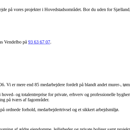
arbejde på vores projekter i Hovedstadsområdet. Bor du uden for Sjælland,
hias Vendelbo på
93 63 67 07
.
06. Vi er mere end 85 medarbejdere fordelt på blandt andet murer-, tømr
 hoved- og totalentreprise for private, erhverv og professionelle byg
ring på tværs af fagområder.
 på ordnede forhold, medarbejdertrivsel og et sikkert arbejdsmiljø.
ning af ældre ejendomme, lejligheder og private boliger samt projekte