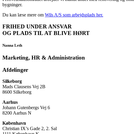
bygninger.
Du kan læse mere om
Wils A/S som arbejdsplads her.
FRIHED UNDER ANSVAR
OG PLADS TIL AT BLIVE HØRT
Nanna Leth
Marketing, HR & Administration
Afdelinger
Silkeborg
Mads Clausens Vej 2B
8600 Silkeborg
Aarhus
Johann Gutenbergs Vej 6
8200 Aarhus N
København
Christian IX’s Gade 2, 2. Sal
1111 København K